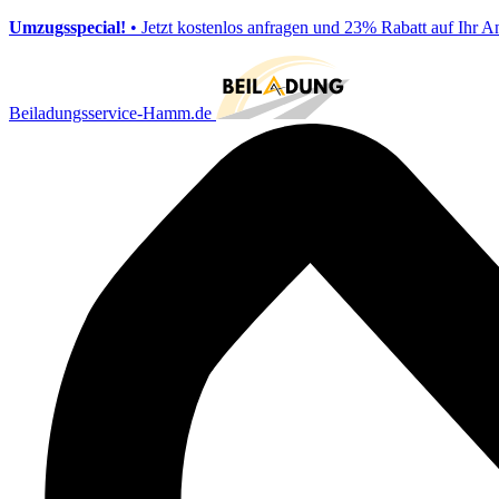
Umzugsspecial!
• Jetzt kostenlos anfragen und 23% Rabatt auf Ihr A
Beiladungsservice-Hamm.de