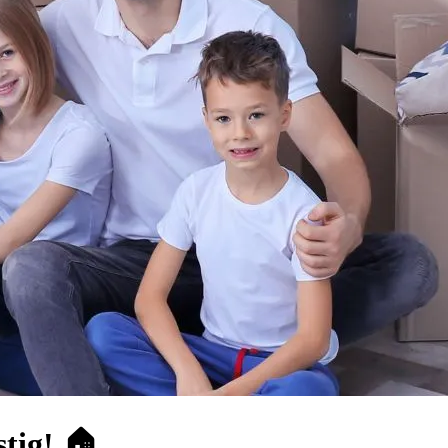
tig! 🏠