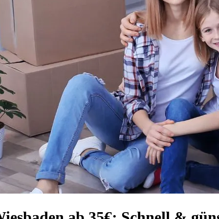
esbaden ab 35€: Schnell & güns