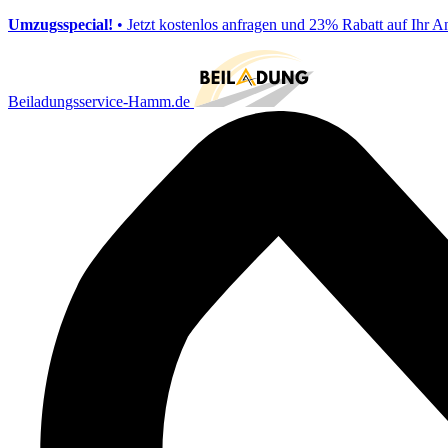
Umzugsspecial!
• Jetzt kostenlos anfragen und 23% Rabatt auf Ihr A
Beiladungsservice-Hamm.de